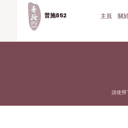
普施852
主頁
關
請使用