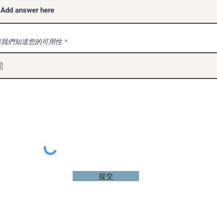
r
讓我們知道您的可用性
*
e
q
u
i
r
e
d
提交